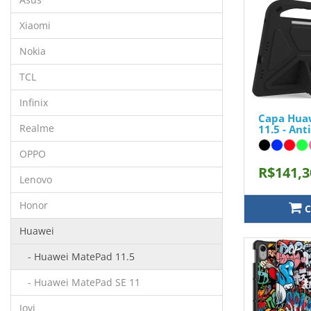
Xiaomi
Nokia
TCL
Infinix
Capa Hua
Realme
11.5 - An
OPPO
R$141,3
Lenovo
Honor
C
Huawei
- Huawei MatePad 11.5
- Huawei MatePad SE 11
Jovi