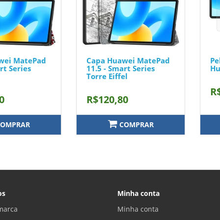
wei MatePad
Capa Huawei MatePad
Pe
rt Series
11.5 - Smart Series
Hu
Torre Eiffel
R
0
R$120,80
OMPRAR
COMPRAR
os
Minha conta
marca
Minha conta