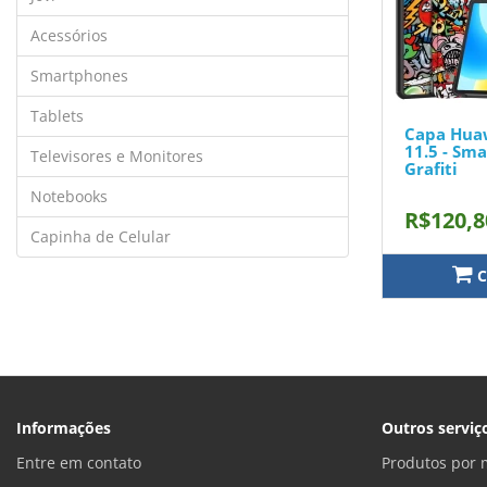
Acessórios
Smartphones
Tablets
Capa Hua
11.5 - Sma
Televisores e Monitores
Grafiti
Notebooks
R$120,8
Capinha de Celular
C
Informações
Outros serviç
Entre em contato
Produtos por 