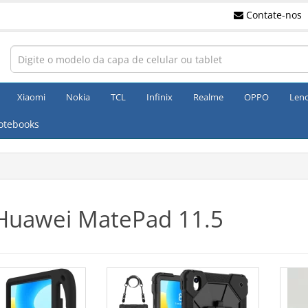
Contate-nos
Xiaomi
Nokia
TCL
Infinix
Realme
OPPO
Len
otebooks
Huawei MatePad 11.5