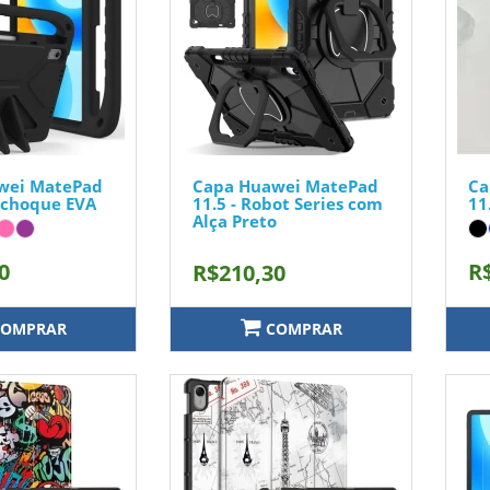
wei MatePad
Capa Huawei MatePad
Ca
tichoque EVA
11.5 - Robot Series com
11
Alça Preto
0
R
R$210,30
OMPRAR
COMPRAR