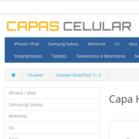
iPhone / iPad
Samsung Galaxy
Motorola
LG
Asus
Smartphones
Tablets
Televisores e Monitores
N
Huawei
Huawei MatePad 11.5
iPhone / iPad
Capa 
Samsung Galaxy
Motorola
LG
Asus