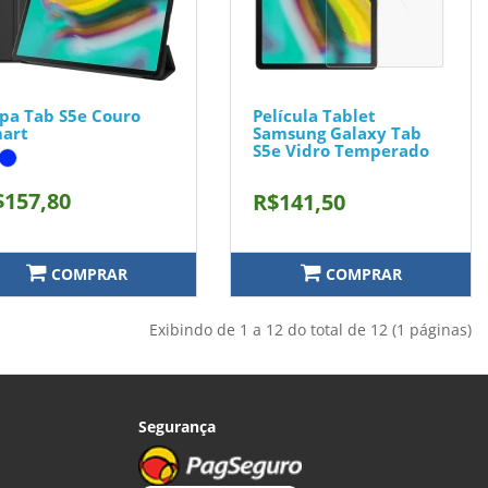
pa Tab S5e Couro
Película Tablet
art
Samsung Galaxy Tab
S5e Vidro Temperado
$157,80
R$141,50
COMPRAR
COMPRAR
Exibindo de 1 a 12 do total de 12 (1 páginas)
Segurança