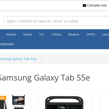
Contate-nos
Xiaomi
Nokia
TCL
Infinix
Realme
OPPO
Len
otebooks
msung Galaxy Tab S5e
Samsung Galaxy Tab S5e
DOS
DOS