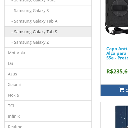
- Samsung Galaxy S
- Samsung Galaxy Tab A
- Samsung Galaxy Tab S
- Samsung Galaxy Z
Capa Ant
Motorola
Alça para
S5e - Pret
LG
R$235,6
Asus
Xiaomi
C
Nokia
TCL
Infinix
Realme