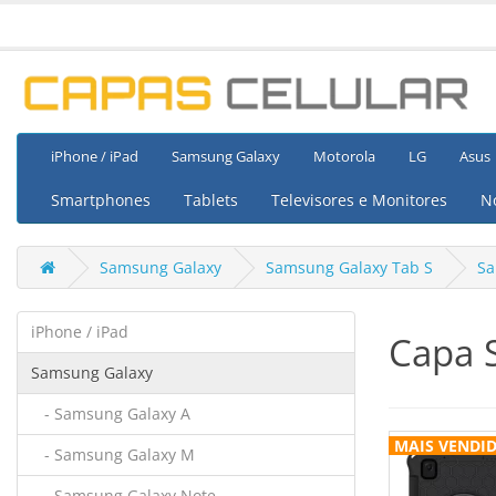
iPhone / iPad
Samsung Galaxy
Motorola
LG
Asus
Smartphones
Tablets
Televisores e Monitores
N
Samsung Galaxy
Samsung Galaxy Tab S
Sa
iPhone / iPad
Capa 
Samsung Galaxy
- Samsung Galaxy A
MAIS VENDI
MAIS VENDI
- Samsung Galaxy M
- Samsung Galaxy Note