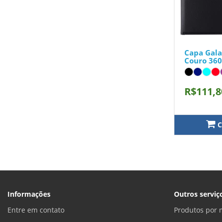
Capa Gala
Couro 360
R$111,8
C
Informações
Outros serviç
Entre em contato
Produtos por 