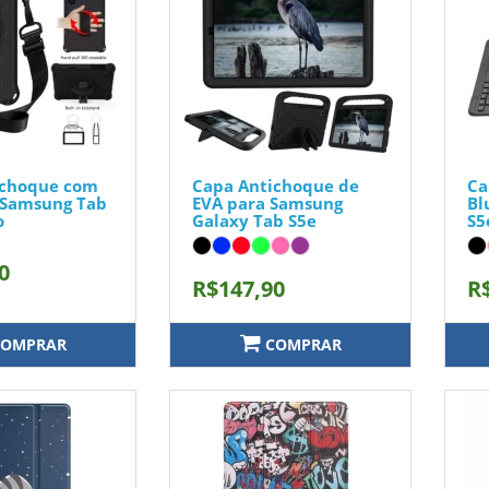
ichoque com
Capa Antichoque de
Ca
 Samsung Tab
EVA para Samsung
Bl
o
Galaxy Tab S5e
S5
0
R$147,90
R
OMPRAR
COMPRAR