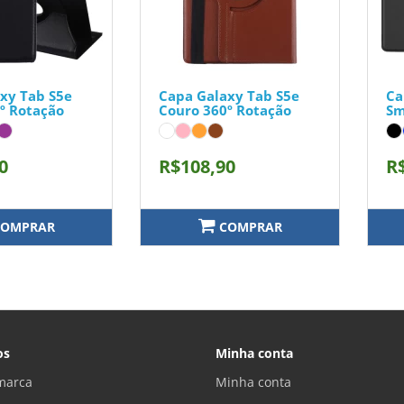
xy Tab S5e
Capa Galaxy Tab S5e
Ca
º Rotação
Couro 360º Rotação
Sm
0
R$108,90
R
OMPRAR
COMPRAR
os
Minha conta
marca
Minha conta