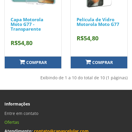
Capa Motorola
Película de Vidro
Moto G77 -
Motorola Moto G77
Transparente
R$54,80
R$54,80
COMPRAR
COMPRAR
Exibindo de 1 a 10 do total de 10 (1 páginas)
Informações
Entre em contato
Ofertas
Atendimento:
contato@capascelular.com