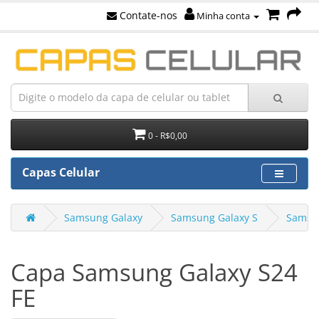
Contate-nos
Minha conta
0 - R$0,00
Capas Celular
Samsung Galaxy
Samsung Galaxy S
Samsun
Capa Samsung Galaxy S24
FE