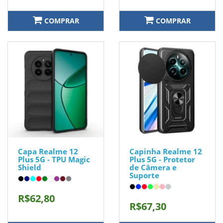
COMPRAR
COMPRAR
Capa Realme 12
Capinha Realme 12
Plus 5G - TPU Magic
Plus 5G - Protetor
Shield
de Câmera e
Suporte
R$62,80
R$67,30