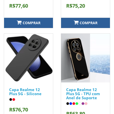
R$77,60
R$75,20
COMPRAR
COMPRAR
Capa Realme 12
Capa Realme 12
Plus 5G - Silicone
Plus 5G - TPU com
Anel de Suporte
R$76,70
R$63,80