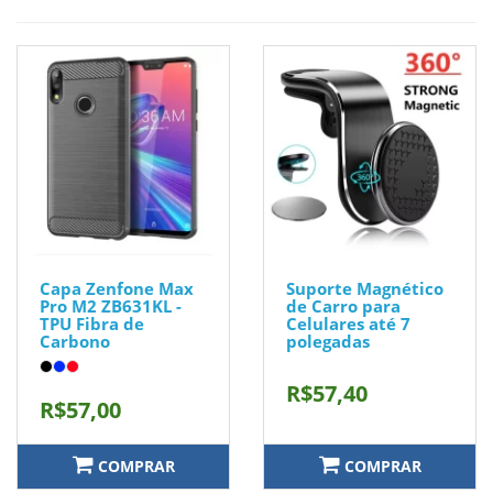
Capa Zenfone Max
Suporte Magnético
Pro M2 ZB631KL -
de Carro para
TPU Fibra de
Celulares até 7
Carbono
polegadas
R$57,40
R$57,00
COMPRAR
COMPRAR