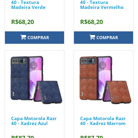
40 - Textura
40 - Textura
Madeira Verde
Madeira Vermelho
R$68,20
R$68,20
COMPRAR
COMPRAR
Capa Motorola Razr
Capa Motorola Razr
40 - Xadrez Azul
40 - Xadrez Marrom
R$87,70
R$87,70