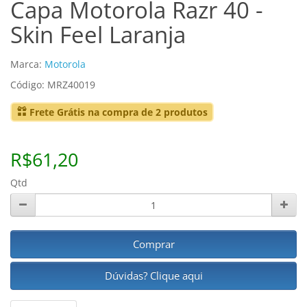
Capa Motorola Razr 40 -
Skin Feel Laranja
Marca:
Motorola
Código: MRZ40019
Frete Grátis na compra de 2 produtos
R$61,20
Qtd
Comprar
Dúvidas? Clique aqui