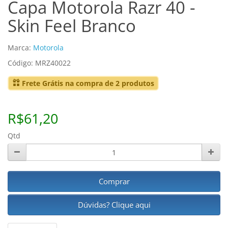
Capa Motorola Razr 40 -
Skin Feel Branco
Marca:
Motorola
Código: MRZ40022
Frete Grátis na compra de 2 produtos
R$61,20
Qtd
Comprar
Dúvidas? Clique aqui