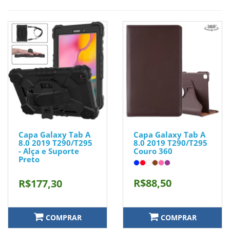
Capa Galaxy Tab A
Capa Galaxy Tab A
8.0 2019 T290/T295
8.0 2019 T290/T295
- Alça e Suporte
Couro 360
Preto
R$88,50
R$177,30
COMPRAR
COMPRAR