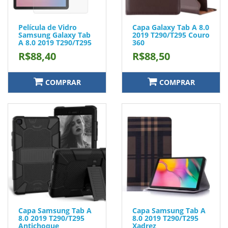
Película de Vidro
Capa Galaxy Tab A 8.0
Samsung Galaxy Tab
2019 T290/T295 Couro
A 8.0 2019 T290/T295
360
R$88,40
R$88,50
COMPRAR
COMPRAR
Capa Samsung Tab A
Capa Samsung Tab A
8.0 2019 T290/T295
8.0 2019 T290/T295
Antichoque
Xadrez