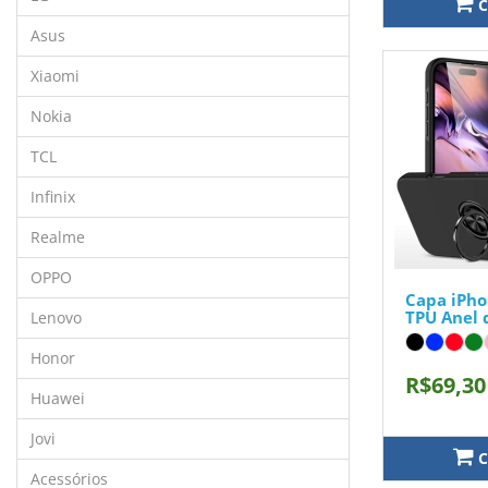
C
Asus
Xiaomi
Nokia
TCL
Infinix
Realme
OPPO
Capa iPho
TPU Anel 
Lenovo
Honor
R$69,30
Huawei
Jovi
C
Acessórios