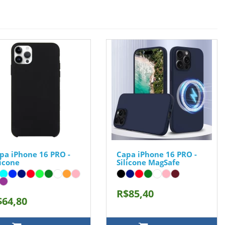
pa iPhone 16 PRO -
Capa iPhone 16 PRO -
licone
Silicone MagSafe
R$85,40
$64,80