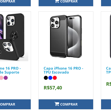
OMPRAR
COMPRAR
ne 16 PRO -
Capa iPhone 16 PRO -
Ca
de Suporte
TPU Escovado
TP
R
R$57,40
OMPRAR
COMPRAR