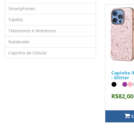
Smartphones
Tablets
Televisores e Monitores
Notebooks
Capinha de Celular
Capinha i
- Glitter
R$82,00
C