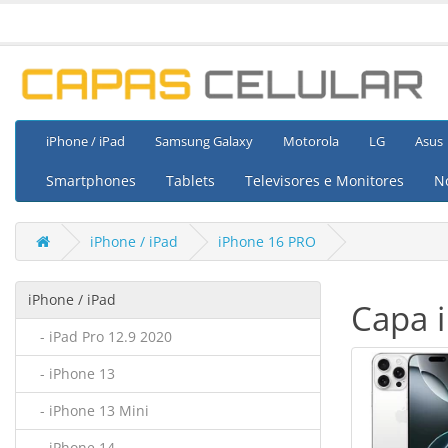
iPhone / iPad
Samsung Galaxy
Motorola
LG
Asus
Smartphones
Tablets
Televisores e Monitores
N
iPhone / iPad
iPhone 16 PRO
iPhone / iPad
Capa 
- iPad Pro 12.9 2020
- iPhone 13
- iPhone 13 Mini
- iPhone 14