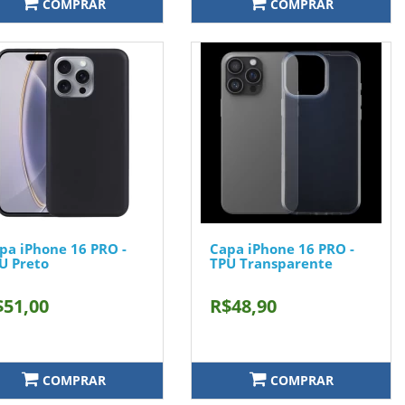
COMPRAR
COMPRAR
pa iPhone 16 PRO -
Capa iPhone 16 PRO -
U Preto
TPU Transparente
$51,00
R$48,90
COMPRAR
COMPRAR