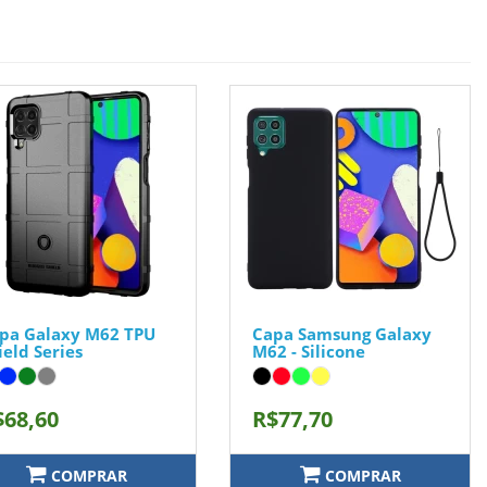
pa Galaxy M62 TPU
Capa Samsung Galaxy
ield Series
M62 - Silicone
$68,60
R$77,70
COMPRAR
COMPRAR