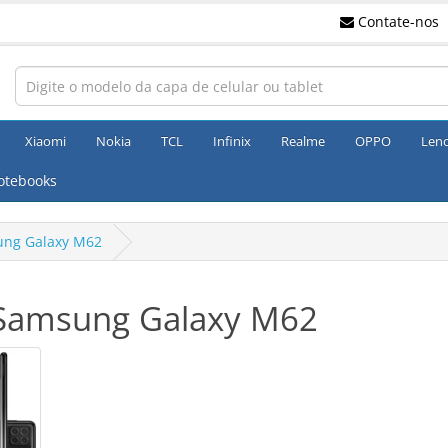
Contate-nos
Xiaomi
Nokia
TCL
Infinix
Realme
OPPO
Len
otebooks
ng Galaxy M62
Samsung Galaxy M62