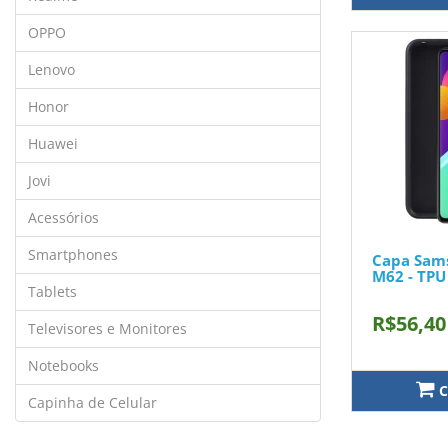
OPPO
Lenovo
Honor
Huawei
Jovi
Acessórios
Smartphones
Capa Sam
M62 - TPU
Tablets
R$56,40
Televisores e Monitores
Notebooks
C
Capinha de Celular