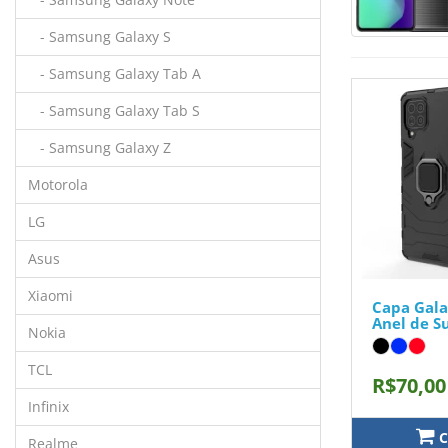
- Samsung Galaxy S
- Samsung Galaxy Tab A
- Samsung Galaxy Tab S
- Samsung Galaxy Z
Motorola
LG
Asus
Xiaomi
Capa Gal
Anel de S
Nokia
TCL
R$70,00
Infinix
C
Realme