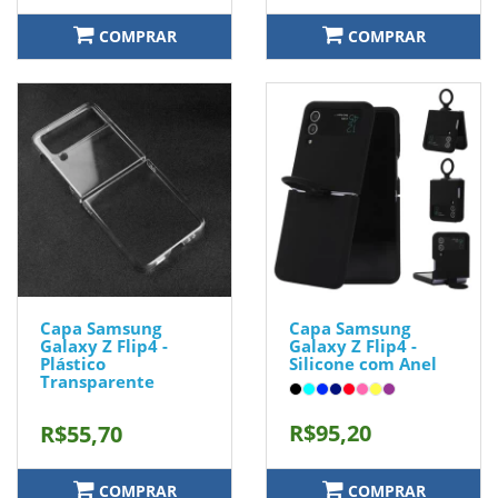
COMPRAR
COMPRAR
Capa Samsung
Capa Samsung
Galaxy Z Flip4 -
Galaxy Z Flip4 -
Plástico
Silicone com Anel
Transparente
R$95,20
R$55,70
COMPRAR
COMPRAR