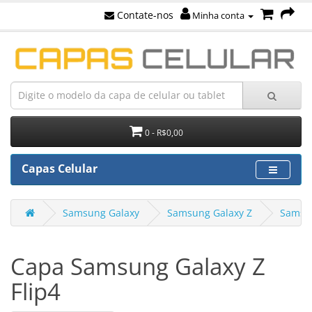
Contate-nos
Minha conta
0 - R$0,00
Capas Celular
Samsung Galaxy
Samsung Galaxy Z
Samsun
Capa Samsung Galaxy Z
Flip4