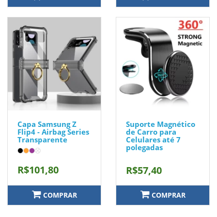
Capa Samsung Z
Suporte Magnético
Flip4 - Airbag Series
de Carro para
Transparente
Celulares até 7
polegadas
R$101,80
R$57,40
COMPRAR
COMPRAR