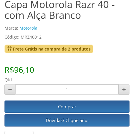
Capa Motorola Razr 40 -
com Alça Branco
Marca:
Motorola
Código: MRZ40012
Frete Grátis na compra de 2 produtos
R$96,10
Qtd
Comprar
Dúvidas? Clique aqui