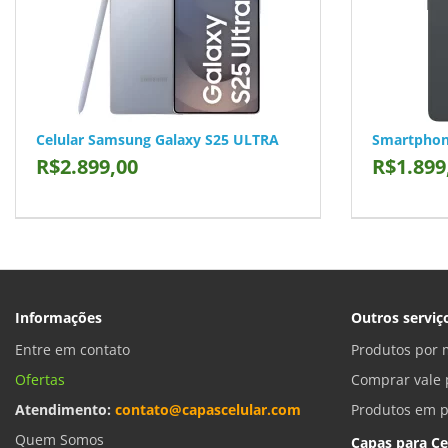
Celular Samsung Galaxy S25 ULTRA
Smartphon
R$2.899,00
R$1.899
Informações
Outros serviç
Entre em contato
Produtos por 
Ofertas
Comprar vale 
Atendimento:
contato@capascelular.com
Produtos em 
Quem Somos
Capas para Ce