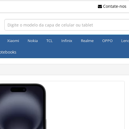
Contate-nos
Xiaomi
Nokia
TCL
Infinix
Realme
OPPO
Len
otebooks