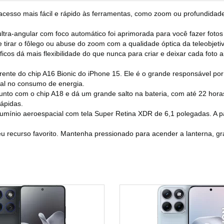
 mais fácil e rápido às ferramentas, como zoom ou profundidade 
ular com foco automático foi aprimorada para você fazer fotos e 
irar o fôlego ou abuse do zoom com a qualidade óptica da teleobjetiv
dá mais flexibilidade do que nunca para criar e deixar cada foto ain
 do chip A16 Bionic do iPhone 15. Ele é o grande responsável por r
nal no consumo de energia.
 com o chip A18 e dá um grande salto na bateria, com até 22 horas
ápidas.
nio aeroespacial com tela Super Retina XDR de 6,1 polegadas. A par
urso favorito. Mantenha pressionado para acender a lanterna, grava