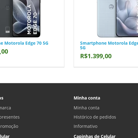
e Motorola Edge 70 5G
Smartphone Motorola Edge
5G
,00
R$1.399,00
os
Minha conta
marca
Minha conta
presentes
Histórico de pedidos
promoção
Informativo
lular
Capinhas de Celular