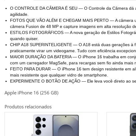
O CONTROLE DA CÂMERA É SEU — O Controle da Câmera dá acesso
agilidade.
FOTOS QUE VÃO ALÉM E CHEGAM MAIS PERTO — A câmera ultra-ang
câmera Fusion de 48 MP e capture imagens em alta resolução de t
ESTILOS FOTOGRÁFICOS — A nova geração de Estilos Fotográficos 
quando quiser.
CHIP A18 SUPERINTELIGENTE — O A18 está duas gerações à frente
praticamente virar um videogame. Tudo com eficiência excepcio
MAIOR DURAÇÃO DA BATERIA — O iPhone 16 trabalha em conjunto
com um carregador MagSafe, para recargas sem fio ainda mais r
FEITO PARA DURAR — O iPhone 16 tem design resistente em alumí
mais resistente que qualquer vidro de smartphone.
EXPERIMENTE O BOTÃO DE AÇÃO — Ele leva você direto ao seu rec
Apple iPhone 16 (256 GB)
Produtos relacionados