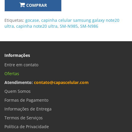
COMPRAR
Etiquetas:
gocase
,
capinha celular samsung galaxy note20
ultra
,
capinha note20 ultra
,
SM-N985
,
SM-N986
Informações
Entre em contato
Ofertas
Atendimento:
contato@capascelular.com
Quem Somos
Formas de Pagamento
Informações de Entrega
Termos de Serviços
Política de Privacidade