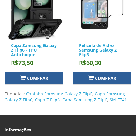
Capa Samsung Galaxy
Película de Vidro
Z Flip6 - TPU
Samsung Galaxy Z
Antichoque
Flip6
R$73,50
R$60,30
COMPRAR
COMPRAR
Etiquetas:
Capinha Samsung Galaxy Z Flip6
,
Capa Samsung
Galaxy Z Flip6
,
Capa Z Flip6
,
Capa Samsung Z Flip6
,
SM-F741
Informações