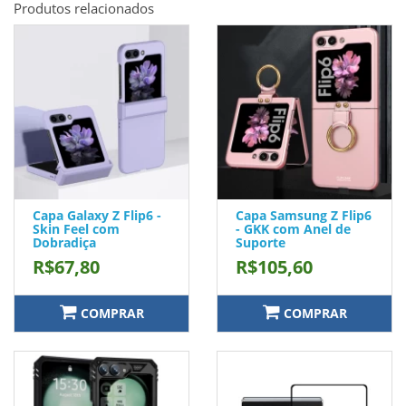
Produtos relacionados
Capa Galaxy Z Flip6 -
Capa Samsung Z Flip6
Skin Feel com
- GKK com Anel de
Dobradiça
Suporte
R$67,80
R$105,60
COMPRAR
COMPRAR