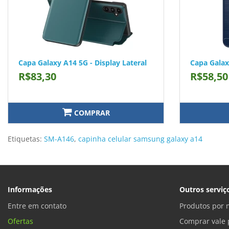
Capa Galaxy A14 5G - Display Lateral
Capa Galax
R$83,30
R$58,50
COMPRAR
Etiquetas:
SM-A146
,
capinha celular samsung galaxy a14
Informações
Outros serviç
Entre em contato
Produtos por 
Ofertas
Comprar vale 