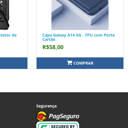
tetor de
Capa Galaxy A14 5G - TPU com Porta
Cartão
R$58,00
COMPRAR
Segurança