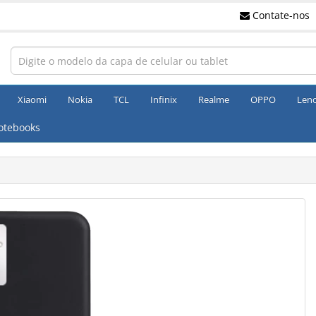
Contate-nos
Xiaomi
Nokia
TCL
Infinix
Realme
OPPO
Len
otebooks