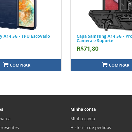
y A14 5G - TPU Escovado
Capa Samsung A14 5G - Pro
Câmera e Suporte
R$71,80
COMPRAR
COMPRAR
os
Minha conta
marca
Minha conta
presentes
Histórico de pedidos