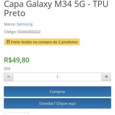
Capa Galaxy M34 5G - TPU
Preto
Marca:
Samsung
Código: SGM345G022
Frete Grátis na compra de 2 produtos
R$49,80
Qtd
Comprar
Dúvidas? Clique aqui