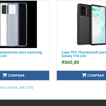
ransparente para Samsung
Capa TPU Thunderbolt par
 Lite
Galaxy S10 Lite
R$65,80
COMPRAR
COMPRAR
nha s10 lite
,
SM-G770