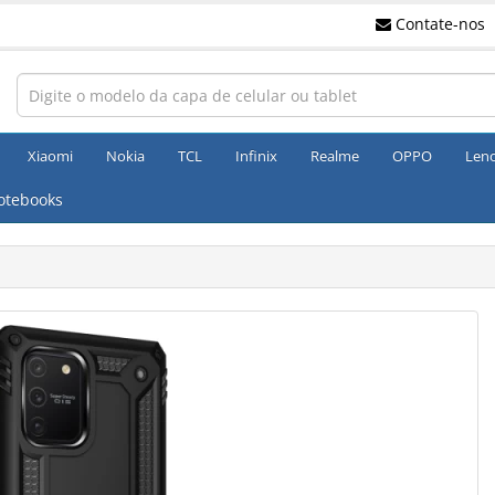
Contate-nos
Xiaomi
Nokia
TCL
Infinix
Realme
OPPO
Len
otebooks