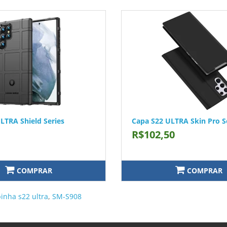
LTRA Shield Series
Capa S22 ULTRA Skin Pro S
R$102,50
COMPRAR
COMPRAR
inha s22 ultra
,
SM-S908