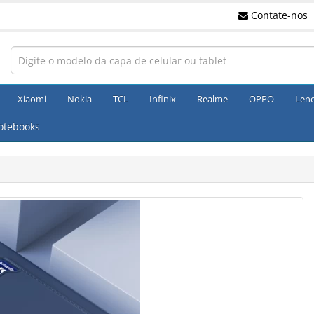
Contate-nos
Xiaomi
Nokia
TCL
Infinix
Realme
OPPO
Len
otebooks