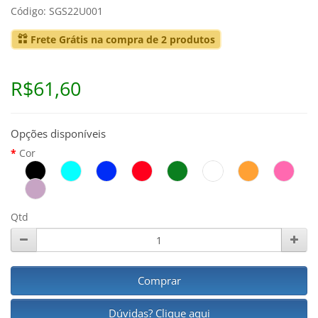
Código: SGS22U001
Frete Grátis na compra de 2 produtos
R$61,60
Opções disponíveis
Cor
Qtd
Comprar
Dúvidas? Clique aqui