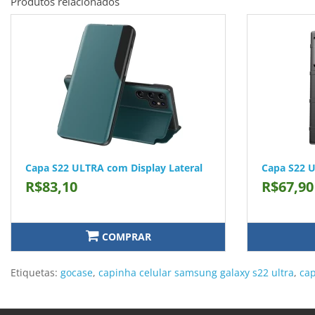
Produtos relacionados
Capa S22 ULTRA com Display Lateral
Capa S22 U
R$83,10
R$67,90
COMPRAR
Etiquetas:
gocase
,
capinha celular samsung galaxy s22 ultra
,
cap