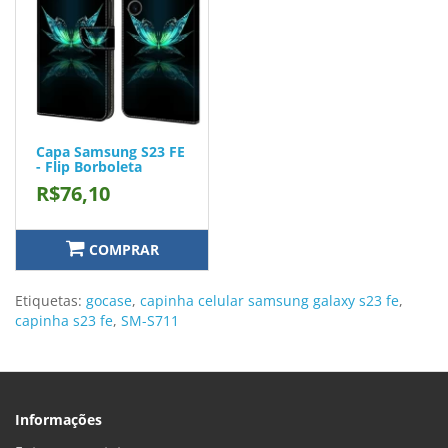
Capa Samsung S23 FE
- Flip Borboleta
R$76,10
COMPRAR
Etiquetas:
gocase
,
capinha celular samsung galaxy s23 fe
,
capinha s23 fe
,
SM-S711
Informações