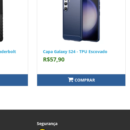
nderbolt
Capa Galaxy S24 - TPU Escovado
R$57,90
COMPRAR
Segurança