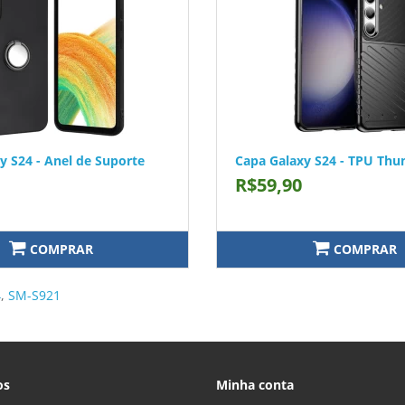
y S24 - Anel de Suporte
Capa Galaxy S24 - TPU Thu
R$59,90
COMPRAR
COMPRAR
4
,
SM-S921
os
Minha conta