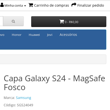
Carrinho de compras
Finalizar pedido
Minha conta
0 - R$0,00
Acessórios
ovo
Honor
Huawei
Jovi
Capa Galaxy S24 - MagSafe
Fosco
Marca:
Samsung
Código: SGS24049