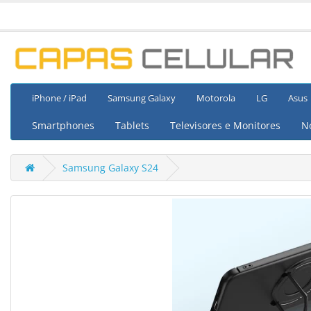
iPhone / iPad
Samsung Galaxy
Motorola
LG
Asus
Smartphones
Tablets
Televisores e Monitores
N
Samsung Galaxy S24