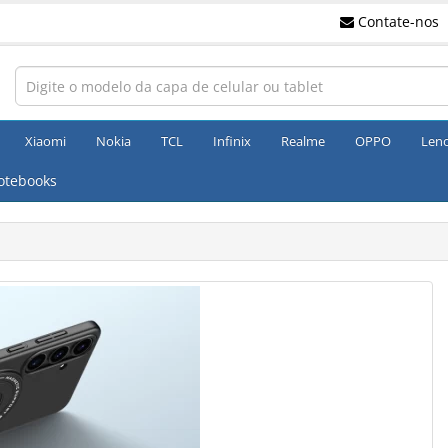
Contate-nos
Xiaomi
Nokia
TCL
Infinix
Realme
OPPO
Len
otebooks