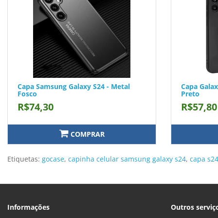
Capa Samsung Galaxy S24 - Metal
Capa Galax
Fosco
Preto
R$74,30
R$57,80
COMPRAR
Etiquetas:
gocase
,
capinha celular samsung galaxy s24
,
capa s2
Informações
Outros serviç