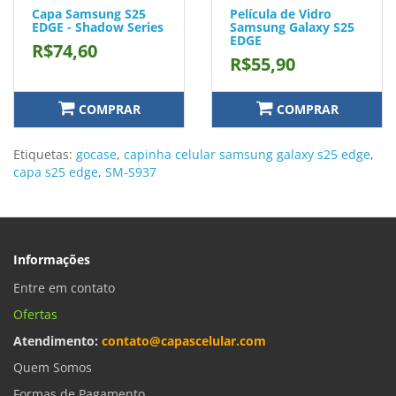
Capa Samsung S25
Película de Vidro
EDGE - Shadow Series
Samsung Galaxy S25
EDGE
R$74,60
R$55,90
COMPRAR
COMPRAR
Etiquetas:
gocase
,
capinha celular samsung galaxy s25 edge
,
capa s25 edge
,
SM-S937
Informações
Entre em contato
Ofertas
Atendimento:
contato@capascelular.com
Quem Somos
Formas de Pagamento