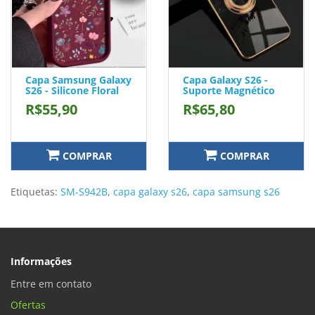
Capa Samsung Galaxy
Capa Galaxy S26 -
S26 - Silicone Floral
Suporte Magnético
R$55,90
R$65,80
COMPRAR
COMPRAR
Etiquetas:
SM-S942B
,
capa galaxy s26
,
capa samsung s26
Informações
Entre em contato
Ofertas