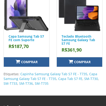
Capa Samsung Tab S7
Teclado Bluetooth
FE com Suporte
Samsung Galaxy Tab
S7 FE
R$187,70
R$361,90
COMPRAR
COMPRAR
Etiquetas:
Capinha Samsung Galaxy Tab S7 FE - T735
,
Capa
Samsung Galaxy Tab S7 FE - T735
,
Capa Tab S7 FE
,
SM-T730
,
SM-T733
,
SM-T736
,
SM-T735