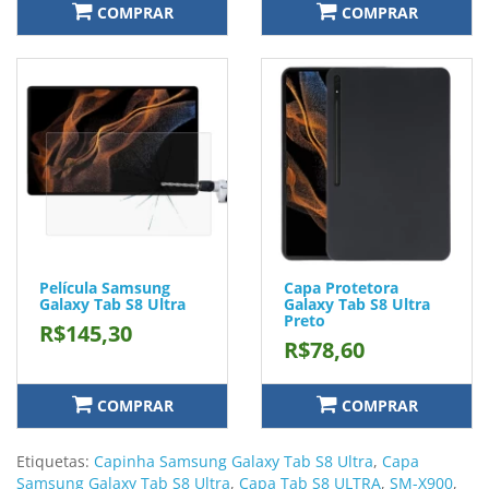
COMPRAR
COMPRAR
Película Samsung
Capa Protetora
Galaxy Tab S8 Ultra
Galaxy Tab S8 Ultra
Preto
R$145,30
R$78,60
COMPRAR
COMPRAR
Etiquetas:
Capinha Samsung Galaxy Tab S8 Ultra
,
Capa
Samsung Galaxy Tab S8 Ultra
,
Capa Tab S8 ULTRA
,
SM-X900
,