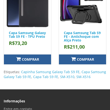
Capa Samsung Galaxy
Capa Samsung Tab S9
Tab S9 FE - TPU Preto
FE - Antichoque com
Alça Preto
R$73,20
R$211,00
COMPRAR
COMPRAR
Etiquetas:
Capinha Samsung Galaxy Tab S9 FE
,
Capa Samsung
Galaxy Tab S9 FE
,
Capa Tab S9 FE
,
SM-X510
,
SM-X516
Informações
Entre em contato