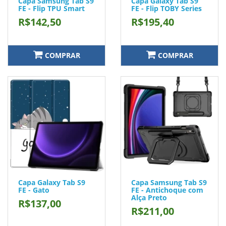
Capa Samsung Tab S9
Capa Galaxy Tab S9
FE - Flip TPU Smart
FE - Flip TOBY Series
R$142,50
R$195,40
COMPRAR
COMPRAR
Capa Galaxy Tab S9
Capa Samsung Tab S9
FE - Gato
FE - Antichoque com
Alça Preto
R$137,00
R$211,00