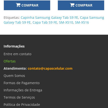
COMPRAR
COMPRAR
Etiquetas:
Capinha Samsung Galaxy Tab S9 FE
,
Capa Samsung
Galaxy Tab S9 FE
,
Capa Tab S9 FE
,
SM-X510
,
SM-X516
Informações
Entre em contato
Ofertas
Atendimento:
contato@capascelular.com
Quem Somos
Formas de Pagamento
Informações de Entrega
Termos de Serviços
Política de Privacidade