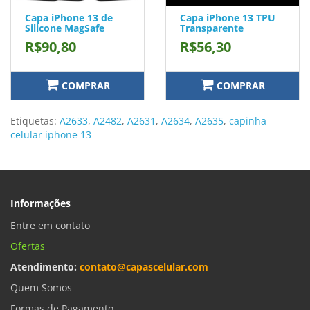
Capa iPhone 13 de
Capa iPhone 13 TPU
Silicone MagSafe
Transparente
R$90,80
R$56,30
COMPRAR
COMPRAR
Etiquetas:
A2633
,
A2482
,
A2631
,
A2634
,
A2635
,
capinha
celular iphone 13
Informações
Entre em contato
Ofertas
Atendimento:
contato@capascelular.com
Quem Somos
Formas de Pagamento