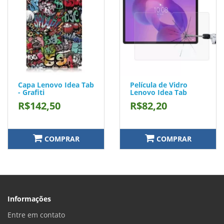
Capa Lenovo Idea Tab
Película de Vidro
- Grafiti
Lenovo Idea Tab
R$142,50
R$82,20
COMPRAR
COMPRAR
Informações
Entre em contato