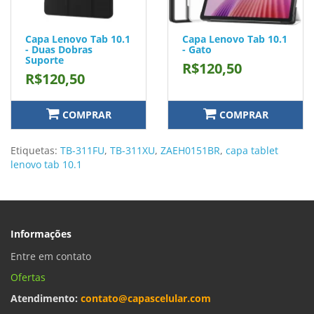
Capa Lenovo Tab 10.1
Capa Lenovo Tab 10.1
- Duas Dobras
- Gato
Suporte
R$120,50
R$120,50
COMPRAR
COMPRAR
Etiquetas:
TB-311FU
,
TB-311XU
,
ZAEH0151BR
,
capa tablet
lenovo tab 10.1
Informações
Entre em contato
Ofertas
Atendimento:
contato@capascelular.com