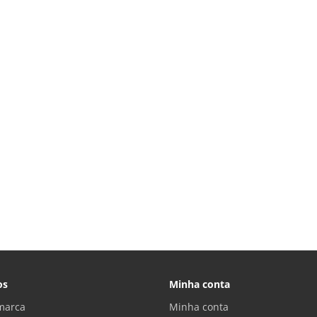
os
Minha conta
marca
Minha conta