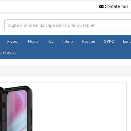
Contate-nos
Xiaomi
Nokia
TCL
Infinix
Realme
OPPO
Len
otebooks