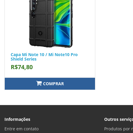
Capa Mi Note 10 / Mi Note10 Pro
Shield Series
R$74,80
COMPRAR
Informações
Outros serviç
Entre em contato
Produtos por 