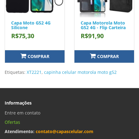
Capa Moto G52 4G
Capa Motorola Moto
Silicone
G52 4G - Flip Carteira
R$75,30
R$91,90
COMPRAR
COMPRAR
Etiquetas:
XT2221
,
capinha celular motorola moto g52
Informações
Entre em contato
Ofertas
Atendimento:
contato@capascelular.com