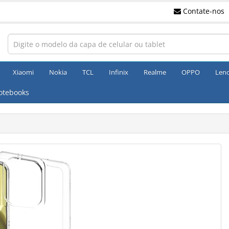
Contate-nos
Xiaomi
Nokia
TCL
Infinix
Realme
OPPO
Len
otebooks