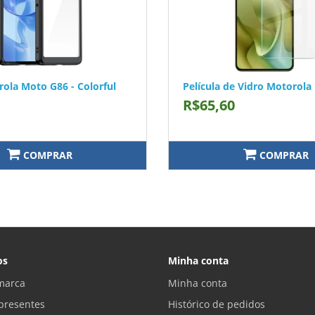
ola Moto G86 - Colorful
Película de Vidro Motorol
R$65,60
COMPRAR
COMPRAR
os
Minha conta
marca
Minha conta
presentes
Histórico de pedidos