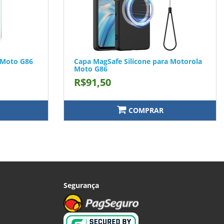
a Moto G86
Capa MagSafe Silicone para Motorola
Moto G86
R$91,50
COMPRAR
Segurança