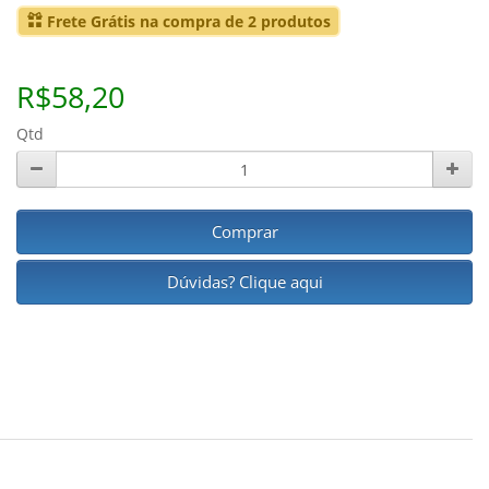
Frete Grátis na compra de 2 produtos
R$58,20
Qtd
Comprar
Dúvidas? Clique aqui