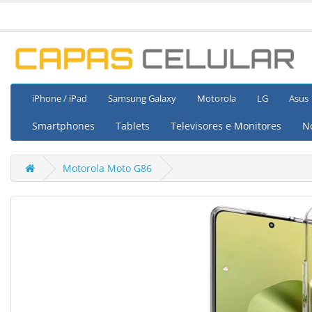
iPhone / iPad
Samsung Galaxy
Motorola
LG
Asus
Smartphones
Tablets
Televisores e Monitores
N
Motorola Moto G86