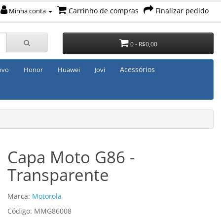
Carrinho de compras
Finalizar pedido
Minha conta
0 - R$0,00
Acessórios
ovo
Honor
Huawei
Jovi
Capa Moto G86 -
Transparente
Marca:
Motorola
Código: MMG86008