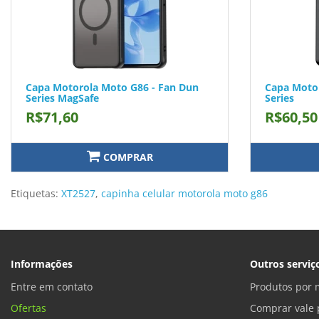
Capa Motorola Moto G86 - Fan Dun
Capa Motor
Series MagSafe
Series
R$71,60
R$60,50
COMPRAR
Etiquetas:
XT2527
,
capinha celular motorola moto g86
Informações
Outros serviç
Entre em contato
Produtos por 
Ofertas
Comprar vale 