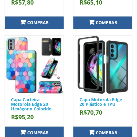
R$57,80
R$65,10
COMPRAR
COMPRAR
Capa Carteira
Capa Motorola Edge
Motorola Edge 20
20 Plástico e TPU
Hexágono Colorido
R$70,70
R$95,20
COMPRAR
COMPRAR