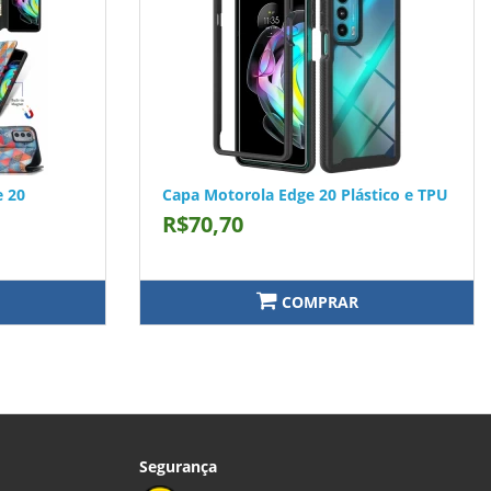
e 20
Capa Motorola Edge 20 Plástico e TPU
R$70,70
COMPRAR
Segurança