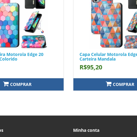
ira Motorola Edge 20
Capa Celular Motorola Edg
Colorido
Carteira Mandala
R$95,20
COMPRAR
COMPRAR
os
Minha conta