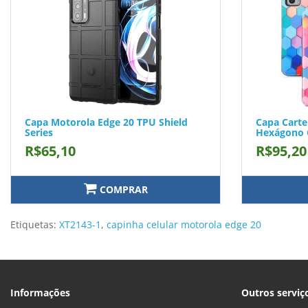
Capa Motorola Edge 20 TPU Shield
Capa Carte
Series
Hexágono 
R$65,10
R$95,20
COMPRAR
Etiquetas:
XT2143-1
,
capinha celular motorola edge 20
Informações
Outros serviç