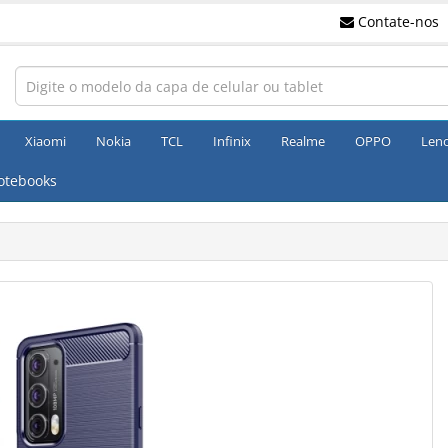
Contate-nos
Xiaomi
Nokia
TCL
Infinix
Realme
OPPO
Len
otebooks