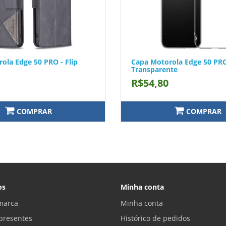
ola Edge 50 PRO - Flip
Capa Motorola Edge 50 PRO
Transparente
R$54,80
COMPRAR
COMPRAR
os
Minha conta
marca
Minha conta
presentes
Histórico de pedidos