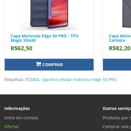
Capa Motorola Edge 50 PRO - TPU
Capa Motor
Magic Shield
Carteira
R$62,50
R$82,20
COMPRAR
Etiquetas:
XT2403
,
capinha celular motorola edge 50 PRO
Informações
Outros serviç
Entre em contato
Produtos por 
Ofertas
Comprar vale 