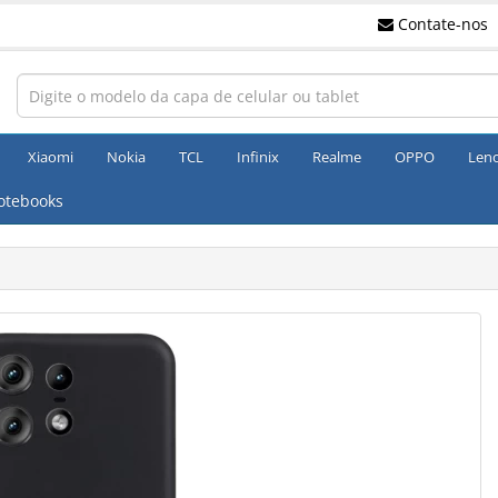
Contate-nos
Xiaomi
Nokia
TCL
Infinix
Realme
OPPO
Len
otebooks