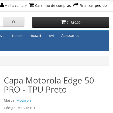
Carrinho de compras
Finalizar pedido
Minha conta
0 - R$0,00
Acessórios
ovo
Honor
Huawei
Jovi
Capa Motorola Edge 50
PRO - TPU Preto
Marca:
Motorola
Código: ME50P019