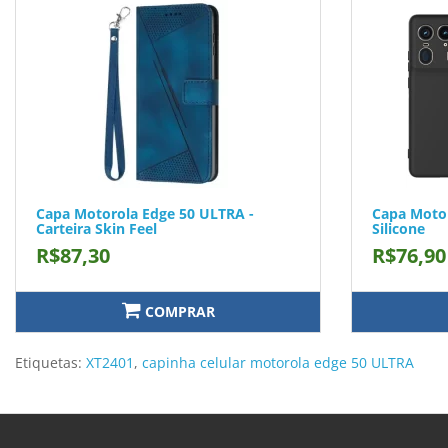
Capa Motorola Edge 50 ULTRA -
Capa Motor
Carteira Skin Feel
Silicone
R$87,30
R$76,90
COMPRAR
Etiquetas:
XT2401
,
capinha celular motorola edge 50 ULTRA