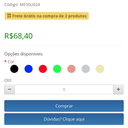
Código: ME50U024
Frete Grátis na compra de 2 produtos
R$68,40
Opções disponíveis
Cor
Qtd
Comprar
Dúvidas? Clique aqui