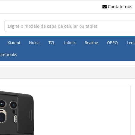
Contate-nos
Xiaomi
Nokia
TCL
Infinix
Realme
OPPO
Len
otebooks