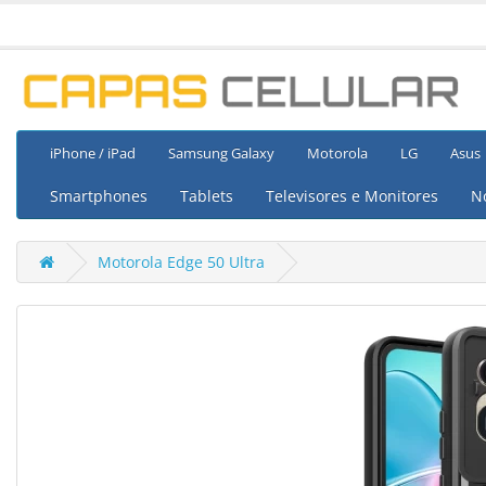
iPhone / iPad
Samsung Galaxy
Motorola
LG
Asus
Smartphones
Tablets
Televisores e Monitores
N
Motorola Edge 50 Ultra