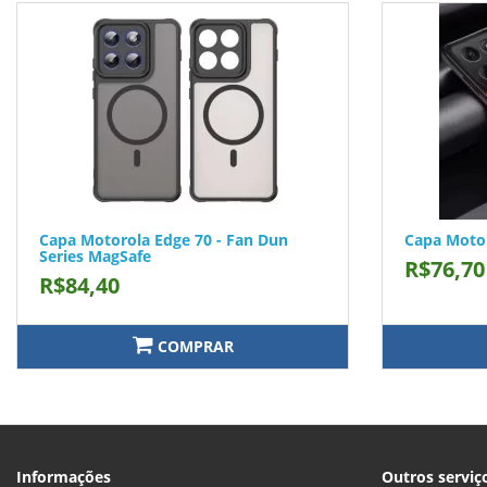
Capa Motorola Edge 70 - Fan Dun
Capa Motor
Series MagSafe
R$76,70
R$84,40
COMPRAR
Informações
Outros serviç