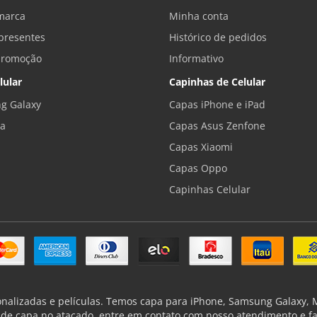
marca
Minha conta
presentes
Histórico de pedidos
promoção
Informativo
lular
Capinhas de Celular
g Galaxy
Capas iPhone e iPad
la
Capas Asus Zenfone
Capas Xiaomi
Capas Oppo
Capinhas Celular
onalizadas e películas. Temos capa para iPhone, Samsung Galaxy, Mo
de capa no atacado, entre em contato com nosso atendimento e f