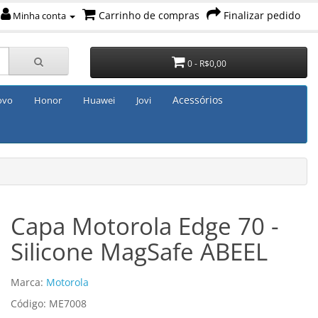
Carrinho de compras
Finalizar pedido
Minha conta
0 - R$0,00
Acessórios
ovo
Honor
Huawei
Jovi
Capa Motorola Edge 70 -
Silicone MagSafe ABEEL
Marca:
Motorola
Código: ME7008