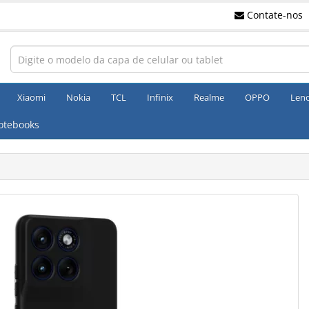
Contate-nos
Xiaomi
Nokia
TCL
Infinix
Realme
OPPO
Len
otebooks