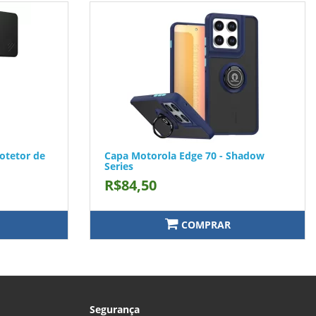
otetor de
Capa Motorola Edge 70 - Shadow
Series
R$84,50
COMPRAR
Segurança