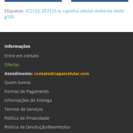
Etiquetas:
XT2125
,
XT2125-4
,
capinha celular motorola moto
g100
Informações
Entre em contato
Ofertas
Atendimento:
contato@capascelular.com
Quem Somos
Formas de Pagamento
Informações de Entrega
Termos de Serviços
Política de Privacidade
Política de Devolução/Reembolso