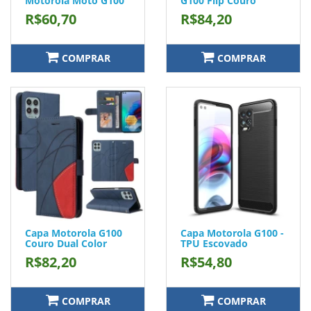
Motorola Moto G100
G100 Flip Couro
R$60,70
R$84,20
COMPRAR
COMPRAR
Capa Motorola G100
Capa Motorola G100 -
Couro Dual Color
TPU Escovado
R$82,20
R$54,80
COMPRAR
COMPRAR