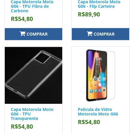
Capa Motorola Moto
Capa Motorola Moto
G06 - TPU Fibra de
G06 - Flip Carteira
Carbono
R$89,90
R$54,80
COMPRAR
COMPRAR
Capa Motorola Moto
Película de Vidro
G06 - TPU
Motorola Moto G06
Transparente
R$54,80
R$54,80