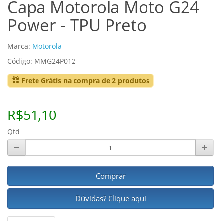
Capa Motorola Moto G24
Power - TPU Preto
Marca:
Motorola
Código: MMG24P012
Frete Grátis na compra de 2 produtos
R$51,10
Qtd
Comprar
Dúvidas? Clique aqui