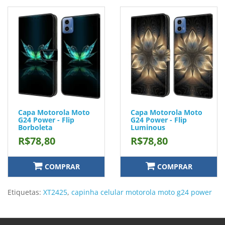
Capa Motorola Moto
Capa Motorola Moto
G24 Power - Flip
G24 Power - Flip
Borboleta
Luminous
R$78,80
R$78,80
COMPRAR
COMPRAR
Etiquetas:
XT2425
,
capinha celular motorola moto g24 power