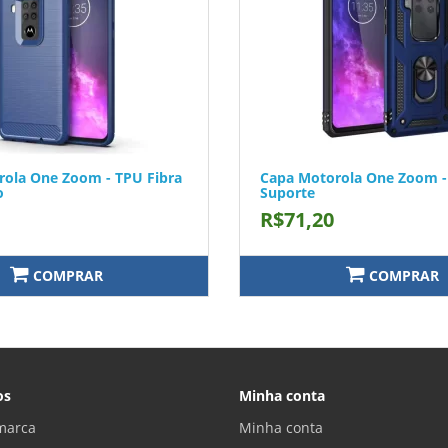
ola One Zoom - TPU Fibra
Capa Motorola One Zoom -
o
Suporte
R$71,20
COMPRAR
COMPRAR
os
Minha conta
marca
Minha conta