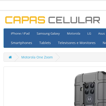
iPhone / iPad
Samsung Galaxy
Motorola
LG
Asus
Smartphones
Tablets
Televisores e Monitores
N
Motorola One Zoom