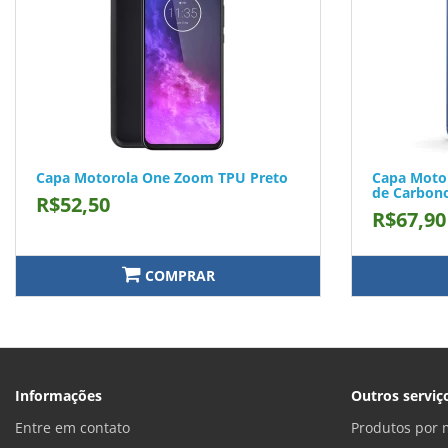
Capa Motorola One Zoom TPU Preto
Capa Motor
de Carbon
R$52,50
R$67,90
COMPRAR
Informações
Outros serviç
Entre em contato
Produtos por 