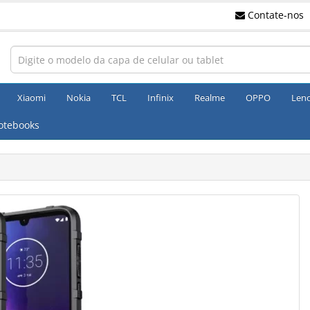
Contate-nos
Xiaomi
Nokia
TCL
Infinix
Realme
OPPO
Len
otebooks