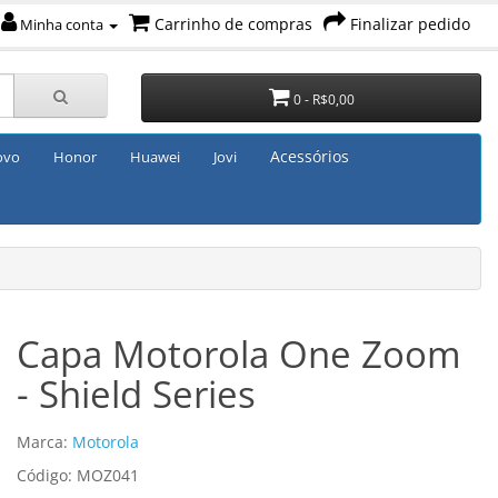
Carrinho de compras
Finalizar pedido
Minha conta
0 - R$0,00
Acessórios
ovo
Honor
Huawei
Jovi
Capa Motorola One Zoom
- Shield Series
Marca:
Motorola
Código: MOZ041