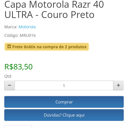
Capa Motorola Razr 40
ULTRA - Couro Preto
Marca:
Motorola
Código: MRU016
Frete Grátis na compra de 2 produtos
R$83,50
Qtd
Comprar
Dúvidas? Clique aqui