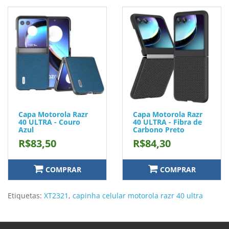
Capa Motorola Razr
Capa Motorola Razr
40 ULTRA - Couro
40 ULTRA - Fibra de
Azul
Carbono Preto
R$83,50
R$84,30
COMPRAR
COMPRAR
Etiquetas:
XT2321
,
capinha celular motorola razr 40 ultra