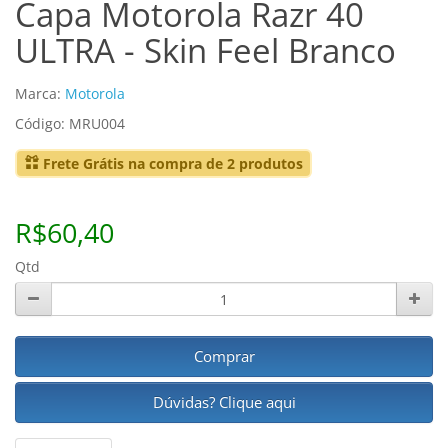
Capa Motorola Razr 40
ULTRA - Skin Feel Branco
Marca:
Motorola
Código: MRU004
Frete Grátis na compra de 2 produtos
R$60,40
Qtd
Comprar
Dúvidas? Clique aqui