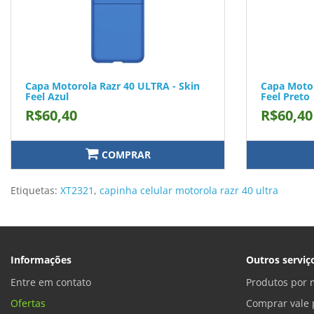
Capa Motorola Razr 40 ULTRA - Skin
Capa Motor
Feel Azul
Feel Preto
R$60,40
R$60,40
COMPRAR
Etiquetas:
XT2321
,
capinha celular motorola razr 40 ultra
Informações
Outros serviç
Entre em contato
Produtos por 
Ofertas
Comprar vale 