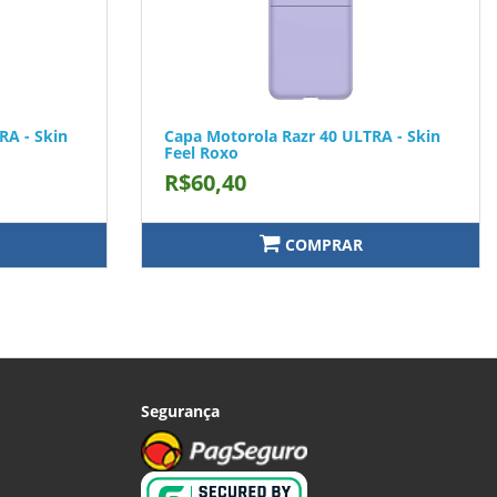
RA - Skin
Capa Motorola Razr 40 ULTRA - Skin
Feel Roxo
R$60,40
COMPRAR
Segurança