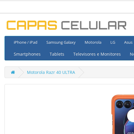
iPhone / iPad
Samsung Galaxy
Motorola
LG
Asus
Smartphones
Tablets
Televisores e Monitores
N
Motorola Razr 40 ULTRA