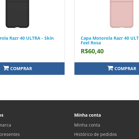
ola Razr 40 ULTRA - Skin
Capa Motorola Razr 40 ULT
Feel Rosa
R$60,40
COMPRAR
COMPRAR
os
Minha conta
marca
Minha conta
presentes
Histórico de pedidos