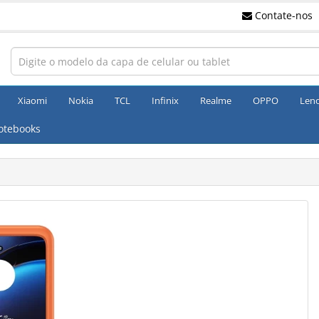
Contate-nos
Xiaomi
Nokia
TCL
Infinix
Realme
OPPO
Len
otebooks