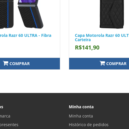
ola Razr 60 ULTRA - Fibra
Capa Motorola Razr 60 ULT
Carteira
R$141,90
COMPRAR
COMPRAR
os
Minha conta
marca
Minha conta
presentes
Histórico de pedidos