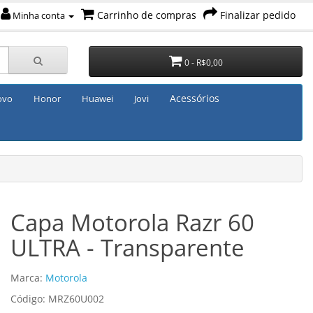
Carrinho de compras
Finalizar pedido
Minha conta
0 - R$0,00
Acessórios
ovo
Honor
Huawei
Jovi
Capa Motorola Razr 60
ULTRA - Transparente
Marca:
Motorola
Código: MRZ60U002