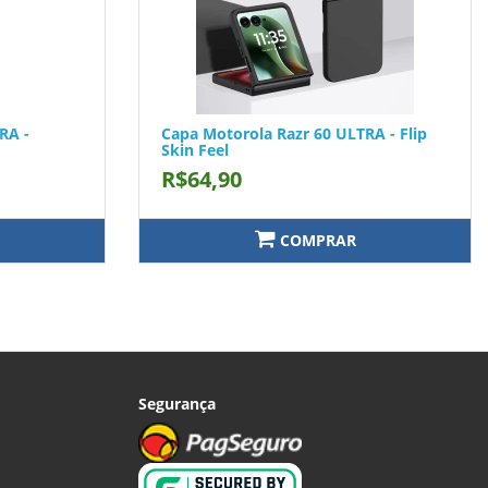
RA -
Capa Motorola Razr 60 ULTRA - Flip
Skin Feel
R$64,90
COMPRAR
Segurança