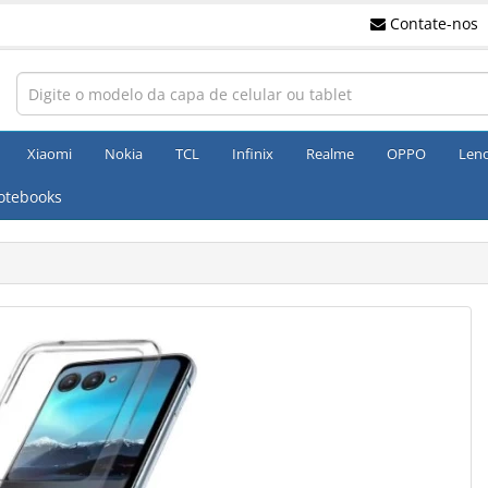
Contate-nos
Xiaomi
Nokia
TCL
Infinix
Realme
OPPO
Len
otebooks