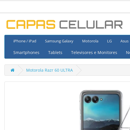
iPhone / iPad
Samsung Galaxy
Motorola
LG
Asus
Smartphones
Tablets
Televisores e Monitores
N
Motorola Razr 60 ULTRA