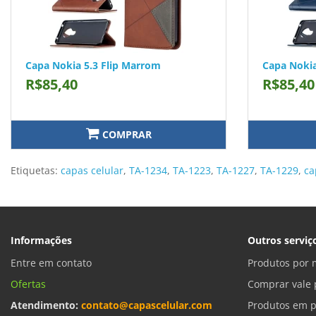
Capa Nokia 5.3 Flip Marrom
Capa Nokia
R$85,40
R$85,40
COMPRAR
Etiquetas:
capas celular
,
TA-1234
,
TA-1223
,
TA-1227
,
TA-1229
,
ca
Informações
Outros serviç
Entre em contato
Produtos por 
Ofertas
Comprar vale 
Atendimento:
contato@capascelular.com
Produtos em 