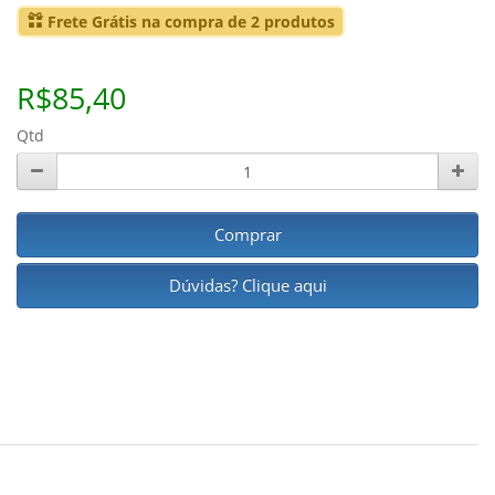
Frete Grátis na compra de 2 produtos
R$85,40
Qtd
Comprar
Dúvidas? Clique aqui