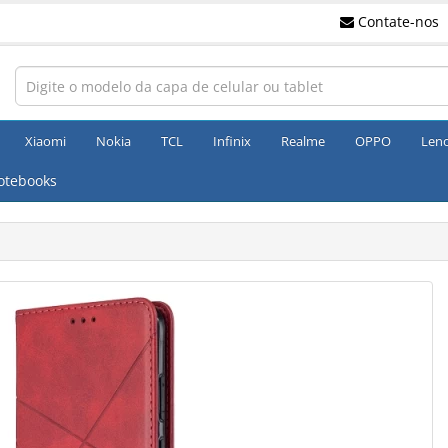
Contate-nos
Xiaomi
Nokia
TCL
Infinix
Realme
OPPO
Len
otebooks